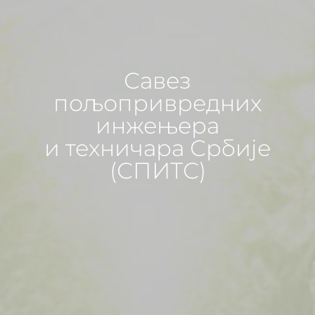
Савез
пољопривредних
инжењера
и техничара Србије
(СПИТС)