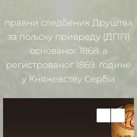
правни следбеник Друштва
за пољску привреду (ДПП)
основаног 1868. а
регистрованог 1869. године
у Княжевству Сербia